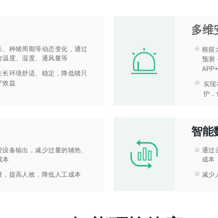
多维
长、种猪周期等动态变化，通过
●
根据
舍温度、湿度、通风量等
预测
AP
生长环境舒适、稳定，降低猪只
产效益
●
实现
护，
智能
控设备输出，减少过量的辅热、
●
通过
成本
成本
●
量，提高人效，降低人工成本
减少